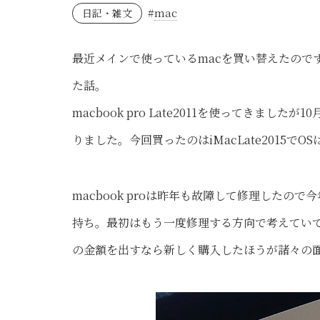
#
mac
日記・雑文
最近メインで使っているmacを買い替えたので
た話。
macbook pro Late2011を使ってきま
りました。今回買ったのはiMacLate2015でOSはE
macbook proは昨年も故障して修理したの
持ち。最初はもう一度修理する方向で考えていて
の金額を出すなら新しく購入したほうが諸々の