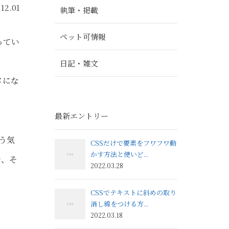
.12.01
執筆・掲載
ペット可情報
ってい
日記・雑文
メにな
最新エントリー
う気
CSSだけで要素をフワフワ動
かす方法と使いど...
で、そ
2022.03.28
CSSでテキストに斜めの取り
消し線をつける方...
2022.03.18