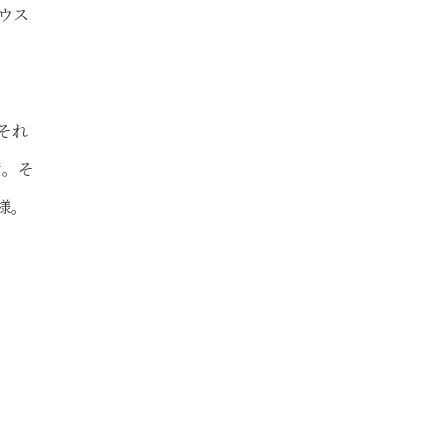
ウス
それ
索。そ
様。