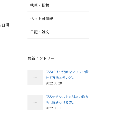
執筆・掲載
ペット可情報
も日帰
日記・雑文
最新エントリー
CSSだけで要素をフワフワ動
かす方法と使いど...
2022.03.28
CSSでテキストに斜めの取り
消し線をつける方...
2022.03.18