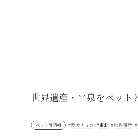
世界遺産・平泉をペット
#
愛犬チョコ
#
東北
#
世界遺産
#
ペット可情報